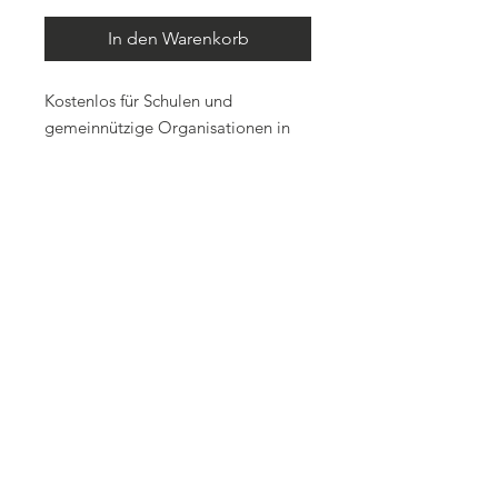
In den Warenkorb
Kostenlos für Schulen und
gemeinnützige Organisationen in
Wyoming. Schulen können dieses
Poster auch über diesen Link
ausdrucken
: Sexting – Mädchen
Kontaktieren Sie uns
(28,9
x 37,8 cm). Aufgrund der
Um einen Tipp per Telefon abzugeben,
Versand- und Verwaltungskosten
erreichbar rund um die Uhr:
können Bestellungen an
1.844.996.7233
Privatpersonen nicht berücksichtigt
320 West 25th Street, 2. Stock,
werden.
Cheyenne, WY 82002
Verwaltungsleitung, erreichbar montags
bis freitags von 8.00 bis 17.00 Uhr:
307.777.8787
Verwaltungs-E-Mail, erreichbar montags
bis freitags von 8 bis 17 Uhr: