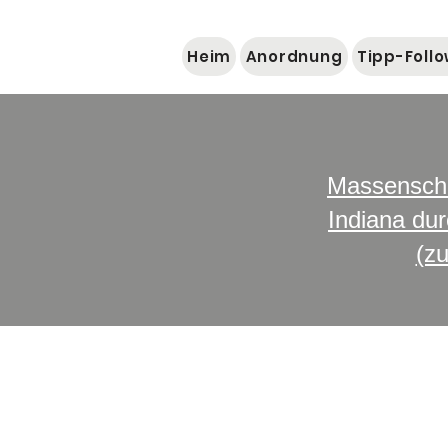
Heim
Anordnung
Tipp-Foll
Massenschi
Indiana dur
(z