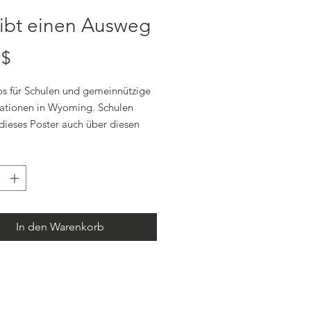
gibt einen Ausweg
Preis
 $
os für Schulen und gemeinnützige
ationen in Wyoming. Schulen
dieses Poster auch über diesen
sdrucken
: „There is a way out
11
"
Aufgrund von Versand- und
ungskosten können Bestellungen
tpersonen nicht berücksichtigt
In den Warenkorb