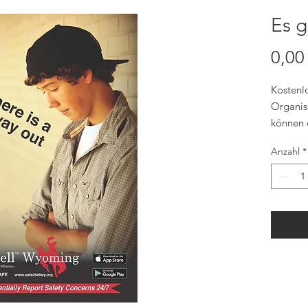
Es 
0,00
Kostenl
Organis
können 
Link au
Anzahl
*
x 17". 
Verwalt
an Priva
werden.