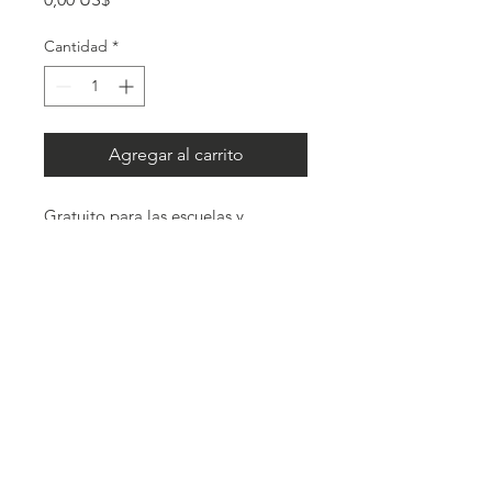
Cantidad
*
Agregar al carrito
Gratuito para las escuelas y
organizaciones sin fines de lucro de
Wyoming. Las escuelas también
pueden imprimir este póster
utilizando este enlace
: Proceso de
Contáctenos
Informes
(28 x 43 cm). Debido a los
Para enviar una sugerencia por
costos de envío y administrativos,
teléfono, disponible las 24 horas, los 7
no se pueden procesar pedidos a
días de la semana:
1.844.996.7233
particulares.
320 West 25th Street, 2.º piso,
Cheyenne, WY 82002