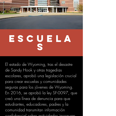
escuela
s
El estado de Wyoming, tras el desastre
de Sandy Hook y otras tragedias
escolares, aprobó una legislación crucial
para crear escuelas y comunidades
seguras para los jóvenes de Wyoming.
En 2016, se aprobó la ley SF-0097, que
creó una línea de denuncia para que
estudiantes, educadores, padres y la
comunidad transmitan información
confidencial sobre actividades inseguras,