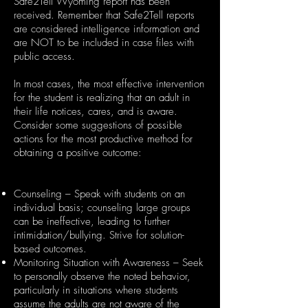
Safe2Tell Wyoming report has been
received. Remember that Safe2Tell reports
are considered intelligence information and
are NOT to be included in case files with
public access.
In most cases, the most effective intervention
for the student is realizing that an adult in
their life notices, cares, and is aware.
Consider some suggestions of possible
actions for the most productive method for
obtaining a positive outcome:
Counseling – Speak with students on an
individual basis; counseling large groups
can be ineffective, leading to further
intimidation/bullying. Strive for solution-
based outcomes.
Monitoring Situation with Awareness – Seek
to personally observe the noted behavior,
particularly in situations where students
assume the adults are not aware of the