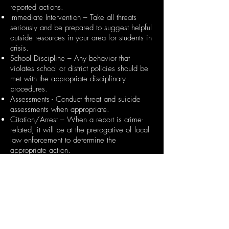
reported actions.
Immediate Intervention – Take all threats
seriously and be prepared to suggest helpful
outside resources in your area for students in
crisis.
School Discipline – Any behavior that
violates school or district policies should be
met with the appropriate disciplinary
procedures.
Assessments - Conduct threat and suicide
assessments when appropriate.
Citation/Arrest – When a report is crime-
related, it will be at the prerogative of local
law enforcement to determine the
appropriate action.
Referral – Should it befit the circumstance, a
referral to another local agency, such as
Department of Family Services, Mental
Health, etc. is appropriate and acceptable.
Be sure to note such referrals on the
disposition report.