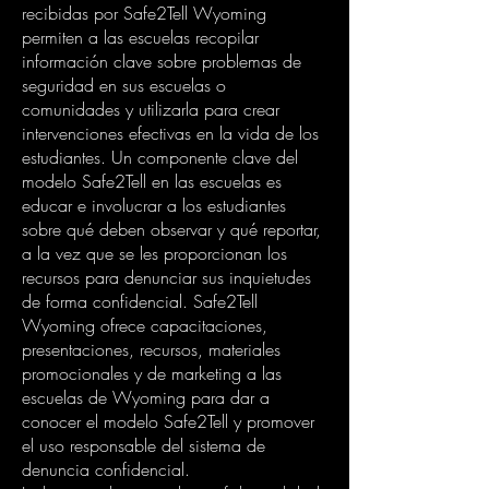
recibidas por Safe2Tell Wyoming
permiten a las escuelas recopilar
información clave sobre problemas de
seguridad en sus escuelas o
comunidades y utilizarla para crear
intervenciones efectivas en la vida de los
estudiantes. Un componente clave del
modelo Safe2Tell en las escuelas es
educar e involucrar a los estudiantes
sobre qué deben observar y qué reportar,
a la vez que se les proporcionan los
recursos para denunciar sus inquietudes
de forma confidencial. Safe2Tell
Wyoming ofrece capacitaciones,
presentaciones, recursos, materiales
promocionales y de marketing a las
escuelas de Wyoming para dar a
conocer el modelo Safe2Tell y promover
el uso responsable del sistema de
denuncia confidencial.