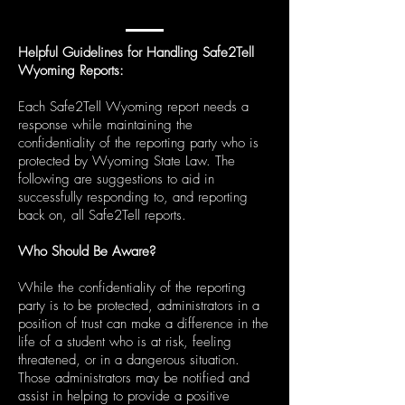
Helpful Guidelines for Handling Safe2Tell
Wyoming Reports:
Each Safe2Tell Wyoming report needs a
response while maintaining the
confidentiality of the reporting party who is
protected by Wyoming State Law. The
following are suggestions to aid in
successfully responding to, and reporting
back on, all Safe2Tell reports.
Who Should Be Aware?
While the confidentiality of the reporting
party is to be protected, administrators in a
position of trust can make a difference in the
life of a student who is at risk, feeling
threatened, or in a dangerous situation.
Those administrators may be notified and
assist in helping to provide a positive