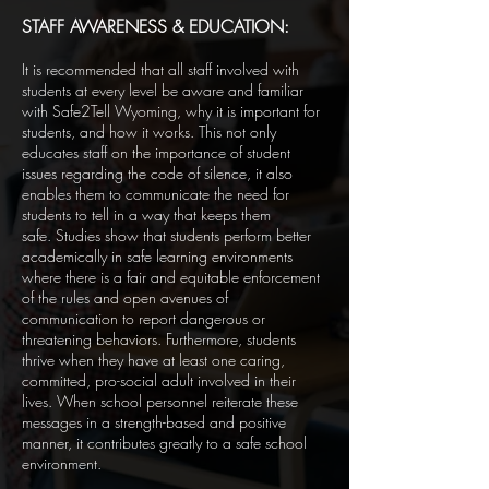
STAFF AWARENESS & EDUCATION:
It is recommended that all staff involved with
students at every level be aware and familiar
with Safe2Tell Wyoming, why it is important for
students, and how it works. This not only
educates staff on the importance of student
issues regarding the code of silence, it also
enables them to communicate the need for
students to tell in a way that keeps them
safe.
Studies show that students perform better
academically in safe learning environments
where there is a fair and equitable enforcement
of the rules and open avenues of
communication to report dangerous or
threatening behaviors. Furthermore, students
thrive when they have at least one caring,
committed, pro-social adult involved in their
lives. When school personnel reiterate these
messages in a strength-based and positive
manner, it contributes greatly to a safe school
environment.