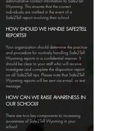
administrative contact information to Safe2Tell
Wyoming. This ensures that the correct
individuals are notified in the event of a
Safe2Tell report involving their school.
HOW SHOULD WE HANDLE SAFE2TELL
REPORTS?
Your organization should determine the practice
and procedure for routinely handling Safe2Tell
Wyoming reports in a confidential manner. It
should be clear to your staff who will receive,
investigate and complete the disposition report
on all Safe2Tell tips.
Please note that Safe2Tell
Wyoming reports will be sent via e-mail, or text
message.
HOW CAN WE RAISE AWARENESS IN
OUR SCHOOL?
There are two key components to increasing
awareness of Safe2Tell Wyoming in your
school: