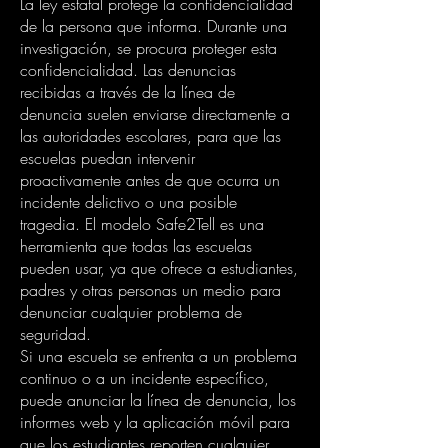
La ley estatal protege la confidencialidad
de la persona que informa. Durante una
investigación, se procura proteger esta
confidencialidad. Las denuncias
recibidas a través de la línea de
denuncia suelen enviarse directamente a
las autoridades escolares, para que las
escuelas puedan intervenir
proactivamente antes de que ocurra un
incidente delictivo o una posible
tragedia. El modelo Safe2Tell es una
herramienta que todas las escuelas
pueden usar, ya que ofrece a estudiantes,
padres y otras personas un medio para
denunciar cualquier problema de
seguridad.
Si una escuela se enfrenta a un problema
continuo o a un incidente específico,
puede anunciar la línea de denuncia, los
informes web y la aplicación móvil para
que los estudiantes reporten cualquier