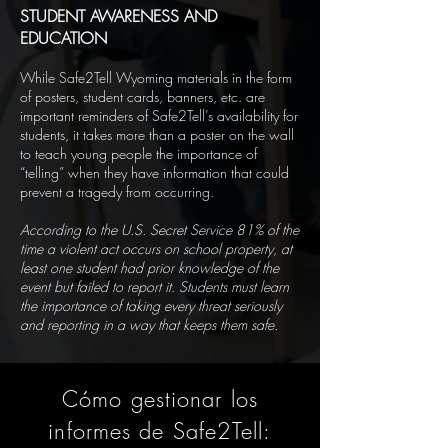
STUDENT AWARENESS AND
EDUCATION
While Safe2Tell Wyoming materials in the form
of posters, student cards, banners, etc. are
important reminders of Safe2Tell’s availability for
students, it takes more than a poster on the wall
to teach young people the importance of
“telling” when they have information that could
prevent a tragedy from occurring.
According to the U.S. Secret Service 81% of the
time a violent act occurs on school property, at
least one student had prior knowledge of the
event but failed to report it. Students must learn
the importance of taking every threat seriously
and reporting in a way that keeps them safe.
Cómo gestionar los
informes de Safe2Tell: