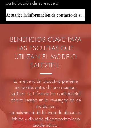
participación de su escuela.
Actualice la información de contacto de su escuela
BENEFICIOS CLAVE PARA
LAS ESCUELAS QUE
UTILIZAN EL MODELO
SAFE2TELL:
La intervención proactiva previene
incidentes antes de que ocurran.
La línea de información confidencial
ahorra tiempo en la investigación de
incidentes.
La existencia de la línea de denuncia
inhibe y disuade el comportamiento
problemático.