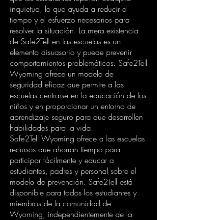
inquietud, lo que ayuda a reducir el
tiempo y el esfuerzo necesarios para
resolver la situación. La mera existencia
de Safe2Tell en las escuelas es un
elemento disuasorio y puede prevenir
comportamientos problemáticos. Safe2Tell
Wyoming ofrece un modelo de
seguridad eficaz que permite a las
escuelas centrarse en la educación de los
niños y en proporcionar un entorno de
aprendizaje seguro para que desarrollen
habilidades para la vida.
Safe2Tell Wyoming ofrece a las escuelas
recursos que ahorran tiempo para
participar fácilmente y educar a
estudiantes, padres y personal sobre el
modelo de prevención. Safe2Tell está
disponible para todos los estudiantes y
miembros de la comunidad de
Wyoming, independientemente de la