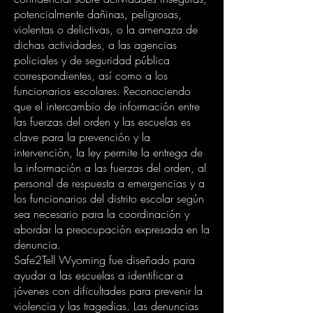
potencialmente dañinas, peligrosas,
violentas o delictivas, o la amenaza de
dichas actividades, a las agencias
policiales y de seguridad pública
correspondientes, así como a los
funcionarios escolares. Reconociendo
que el intercambio de información entre
las fuerzas del orden y las escuelas es
clave para la prevención y la
intervención, la ley permite la entrega de
la información a las fuerzas del orden, al
personal de respuesta a emergencias y a
los funcionarios del distrito escolar según
sea necesario para la coordinación y
abordar la preocupación expresada en la
denuncia.
Safe2Tell Wyoming fue diseñado para
ayudar a las escuelas a identificar a
jóvenes con dificultades para prevenir la
violencia y las tragedias. Las denuncias