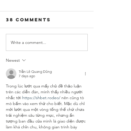
July 2026
June 202
Data Report
Data Re
38 Comments
Write a comment...
Newest
Trần Lê Quang Dũng
7 days ago
Trong lúc lướt qua mấy chủ đề thảo luận 
trên các diễn đàn, mình thấy nhiều người 
nhắc tới 
https://shbet.rodeo/
 nên cũng tò 
mò bấm vào xem thử cho biết. Mặc dù chỉ 
mới lướt qua một vòng tổng thể chứ chưa 
trải nghiệm sâu từng mục, nhưng ấn 
tượng ban đầu của mình là giao diện được 
làm khá chỉn chu, không gian trình bày 