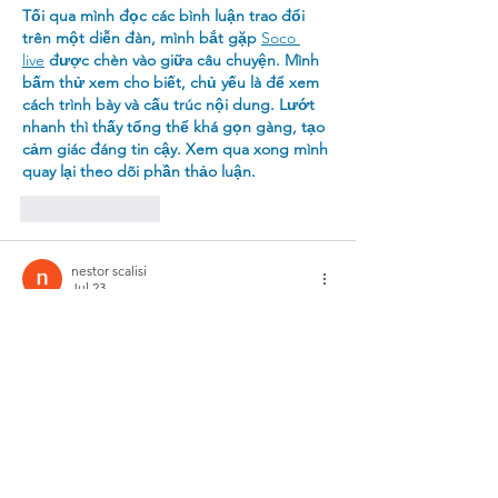
Tối qua mình đọc các bình luận trao đổi 
trên một diễn đàn, mình bắt gặp 
Soco 
live
 được chèn vào giữa câu chuyện. Mình 
bấm thử xem cho biết, chủ yếu là để xem 
cách trình bày và cấu trúc nội dung. Lướt 
nhanh thì thấy tổng thể khá gọn gàng, tạo 
cảm giác đáng tin cậy. Xem qua xong mình 
quay lại theo dõi phần thảo luận.
Like
Reply
nestor scalisi
Jul 23
Soco live
 Mình biết đến website này khá 
ngẫu nhiên khi thấy tên xuất hiện trong 
một bài viết mình đang đọc nên cũng ghé 
vào xem thử. Mình không dành nhiều thời 
gian khám phá hết các nội dung, chủ yếu 
muốn xem giao diện được thiết kế ra sao 
và cách họ bố trí các chuyên mục có thuận 
tiện không. Điều mình thấy khá ổn là tổng 