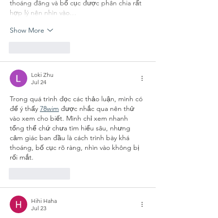
thoáng đãng và bố cục được phân chia rất 
hợp lý nên nhìn vào…
Show More
Like
Reply
Loki Zhu
Jul 24
Trong quá trình đọc các thảo luận, mình có 
để ý thấy 
78wim
 được nhắc qua nên thử 
vào xem cho biết. Mình chỉ xem nhanh 
tổng thể chứ chưa tìm hiểu sâu, nhưng 
cảm giác ban đầu là cách trình bày khá 
thoáng, bố cục rõ ràng, nhìn vào không bị 
rối mắt.
Like
Reply
Hihi Haha
Jul 23